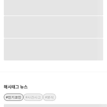
해시태그 뉴스
#인기코인
#사건사고
#분석