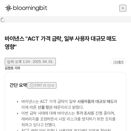
한국어
English
日本語
바이낸스 "ACT 가격 급락, 일부 사용자 대규모 매도
영향"
입력
오후 1:24 · 2025. 04. 01.
기사출처
김정호
기자
간단 요약
STAT AI 안내
바이낸스는 ACT 가격 급락이 일부
사용자들의 대규모 매도
와
이에 따른
선물 청산
때문이라고 밝혔다.
이번 급락 사태에 대해 바이낸스는
추가 조사
를 진행 중이며,
레버리지를 조정하면서 시장 리스크를 방지하기 위한 조치를
취하고 있다고 전했다.
ACT 관련 이상 징후나 사용자의 포지션이 임의로 청산된