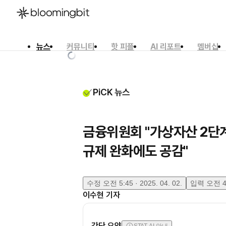
뉴스
커뮤니티
핫 피플
AI 리포트
멤버십
한국어
English
日本語
PiCK 뉴스
금융위원회 "가상자산 2단
규제 완화에도 공감"
수정
오전 5:45 · 2025. 04. 02.
입력
오전 4:
이수현
기자
간단 요약