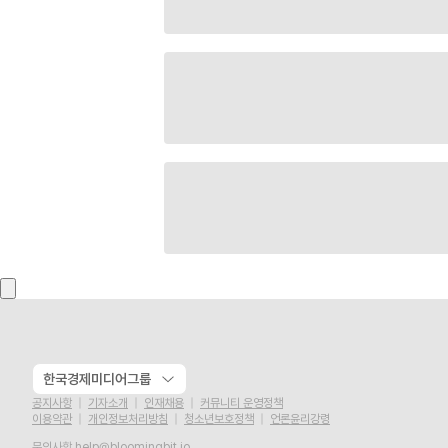
한국경제미디어그룹
공지사항
기자소개
인재채용
커뮤니티 운영정책
이용약관
개인정보처리방침
청소년보호정책
언론윤리강령
문의사항
help@bloomingbit.io