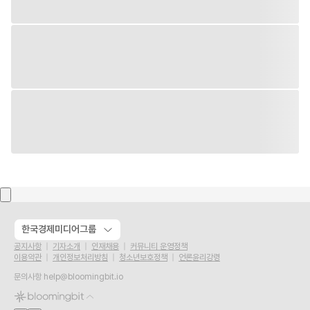
한국경제미디어그룹
공지사항
기자소개
인재채용
커뮤니티 운영정책
이용약관
개인정보처리방침
청소년보호정책
언론윤리강령
문의사항
help@bloomingbit.io