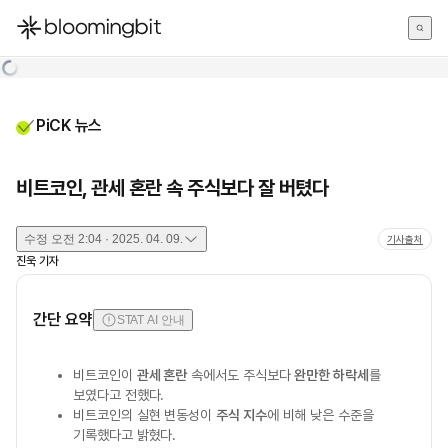
한국어
English
日本語
PiCK 뉴스
비트코인, 관세 혼란 속 주식보다 잘 버텼다
수정
오전 2:04 · 2025. 04. 09.
기사출처
진욱
기자
간단 요약
STAT AI 안내
비트코인이
관세 혼란
속에서도 주식보다
완만한 하락세
를
보였다고 전했다.
비트코인의 실현 변동성이
주식 지수
에 비해 낮은 수준을
기록했다고 밝혔다.