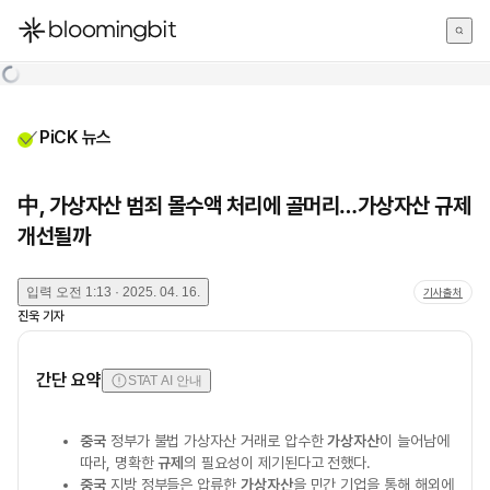
한국어
English
日本語
PiCK 뉴스
中, 가상자산 범죄 몰수액 처리에 골머리…가상자산 규제
개선될까
입력
오전 1:13 · 2025. 04. 16.
기사출처
진욱
기자
간단 요약
STAT AI 안내
중국
정부가 불법 가상자산 거래로 압수한
가상자산
이 늘어남에
따라, 명확한
규제
의 필요성이 제기된다고 전했다.
중국
지방 정부들은 압류한
가상자산
을 민간 기업을 통해 해외에