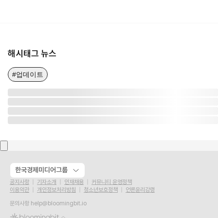
해시태그 뉴스
#업데이트
한국경제미디어그룹
공지사항
기자소개
인재채용
커뮤니티 운영정책
이용약관
개인정보처리방침
청소년보호정책
언론윤리강령
문의사항
help@bloomingbit.io