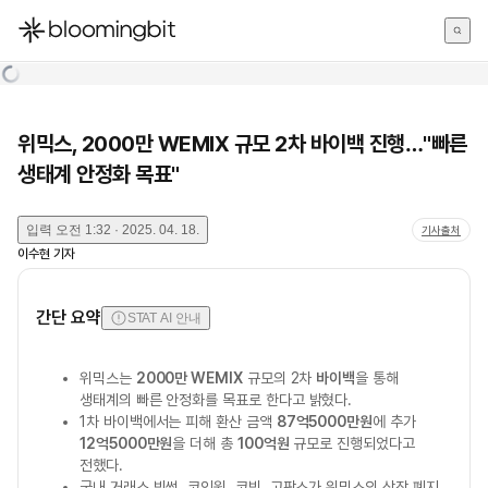
한국어
English
日本語
위믹스, 2000만 WEMIX 규모 2차 바이백 진행…"빠른
생태계 안정화 목표"
입력
오전 1:32 · 2025. 04. 18.
기사출처
이수현
기자
간단 요약
STAT AI 안내
위믹스는
2000만 WEMIX
규모의 2차
바이백
을 통해
생태계의 빠른 안정화를 목표로 한다고 밝혔다.
1차 바이백에서는 피해 환산 금액
87억5000만원
에 추가
12억5000만원
을 더해 총
100억원
규모로 진행되었다고
전했다.
국내 거래소 빗썸, 코인원, 코빗, 고팍스가 위믹스의 상장 폐지