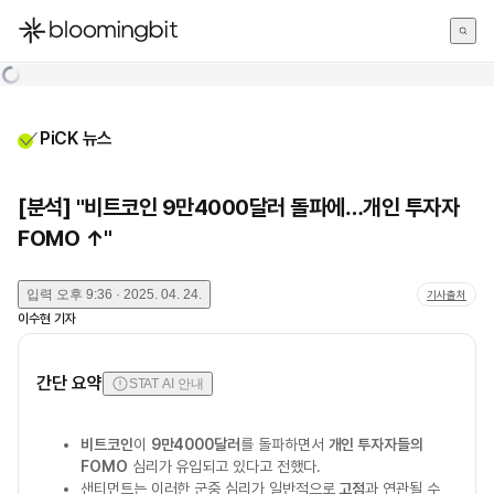
한국어
English
日本語
PiCK 뉴스
[분석] "비트코인 9만4000달러 돌파에…개인 투자자
FOMO ↑"
입력
오후 9:36 · 2025. 04. 24.
기사출처
이수현
기자
간단 요약
STAT AI 안내
비트코인
이
9만4000달러
를 돌파하면서
개인 투자자들의
FOMO
심리가 유입되고 있다고 전했다.
샌티먼트는 이러한 군중 심리가 일반적으로
고점
과 연관될 수