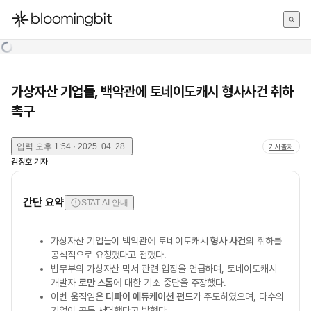
한국어
English
日本語
가상자산 기업들, 백악관에 토네이도캐시 형사사건 취하
촉구
입력
오후 1:54 · 2025. 04. 28.
기사출처
김정호
기자
간단 요약
STAT AI 안내
가상자산 기업들이 백악관에 토네이도캐시
형사 사건
의 취하를
공식적으로 요청했다고 전했다.
법무부의 가상자산 믹서 관련 입장을 언급하며, 토네이도캐시
개발자
로만 스톰
에 대한 기소 중단을 주장했다.
이번 움직임은
디파이 에듀케이션 펀드
가 주도하였으며, 다수의
기업이 공동 서명했다고 밝혔다.