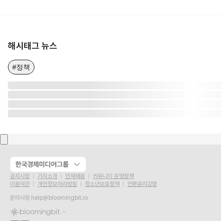
해시태그 뉴스
#정책
한국경제미디어그룹
공지사항
기자소개
인재채용
커뮤니티 운영정책
이용약관
개인정보처리방침
청소년보호정책
언론윤리강령
문의사항
help@bloomingbit.io