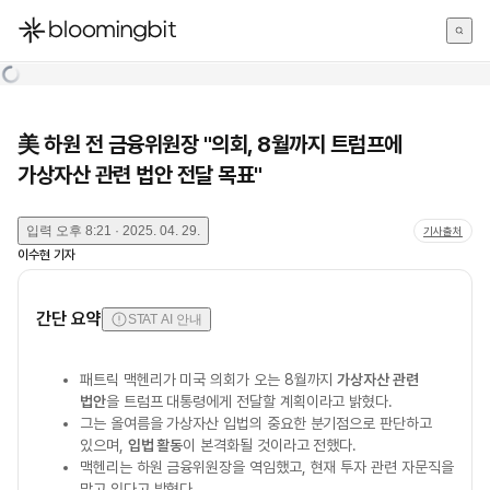
한국어
English
日本語
美 하원 전 금융위원장 "의회, 8월까지 트럼프에
가상자산 관련 법안 전달 목표"
입력
오후 8:21 · 2025. 04. 29.
기사출처
이수현
기자
간단 요약
STAT AI 안내
패트릭 맥헨리가 미국 의회가 오는 8월까지
가상자산 관련
법안
을 트럼프 대통령에게 전달할 계획이라고 밝혔다.
그는 올여름을 가상자산 입법의 중요한 분기점으로 판단하고
있으며,
입법 활동
이 본격화될 것이라고 전했다.
맥헨리는 하원 금융위원장을 역임했고, 현재 투자 관련 자문직을
맡고 있다고 밝혔다.