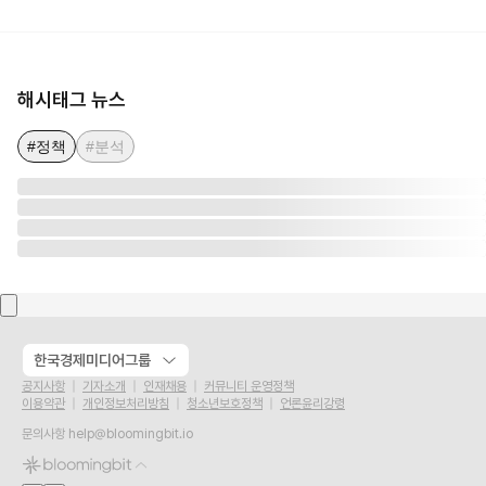
해시태그 뉴스
#정책
#분석
한국경제미디어그룹
공지사항
기자소개
인재채용
커뮤니티 운영정책
이용약관
개인정보처리방침
청소년보호정책
언론윤리강령
문의사항
help@bloomingbit.io