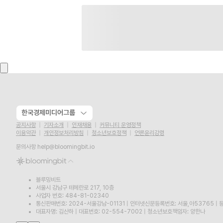
한국경제미디어그룹
공지사항
기자소개
인재채용
커뮤니티 운영정책
이용약관
개인정보처리방침
청소년보호정책
언론윤리강령
문의사항
help@bloomingbit.io
블루밍비트
서울시 강남구 테헤란로 217, 10층
사업자 번호: 484-81-02340
통신판매번호: 2024-서울강남-01131
|
인터넷신문등록번호: 서울,아53765
|
등
대표자명: 김산하
|
대표번호: 02-554-7002
|
청소년보호책임자: 양한나