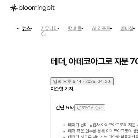
뉴스
커뮤니티
핫 피플
AI 리포트
멤버십
한국어
English
日本語
테더, 아데코아그로 지분 7
입력
오후 6:44 · 2025. 04. 30.
이준형
기자
간단 요약
STAT AI 안내
테더가 남미 농업사 아데코아그로의 지분 
테더 측은 인수를 통해 아데코아그로의
생
테더의 하드론 서비스는
다양한 실물자산