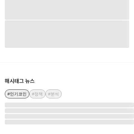
해시태그 뉴스
#인기코인
#정책
#분석