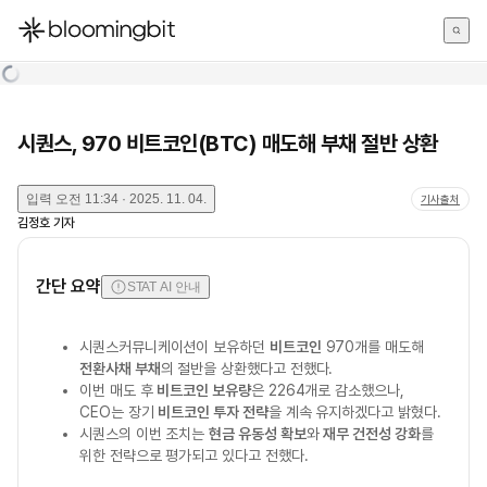
한국어
English
日本語
시퀀스, 970 비트코인(BTC) 매도해 부채 절반 상환
입력
오전 11:34 · 2025. 11. 04.
기사출처
김정호
기자
간단 요약
STAT AI 안내
시퀀스커뮤니케이션이 보유하던
비트코인
970개를 매도해
전환사채 부채
의 절반을 상환했다고 전했다.
이번 매도 후
비트코인 보유량
은 2264개로 감소했으나,
CEO는 장기
비트코인 투자 전략
을 계속 유지하겠다고 밝혔다.
시퀀스의 이번 조치는
현금 유동성 확보
와
재무 건전성 강화
를
위한 전략으로 평가되고 있다고 전했다.