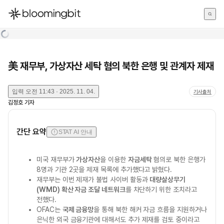
한국어
English
日本語
美 재무부, 가상자산 세탁 혐의 북한 은행 및 관계자 제재
입력
오전 11:43 · 2025. 11. 04.
기사출처
김정호
기자
간단 요약
STAT AI 안내
미국 재무부가
가상자산
을 이용한
자금세탁
혐의로 북한 은행가
8명과 기관 2곳을 제재 목록에 추가했다고 밝혔다.
재무부는 이번 제재가 불법 사이버 활동과
대량살상무기
(WMD) 확산 자금 조달 네트워크
를 차단하기 위한 조치라고
전했다.
OFAC는
국제 금융망
을 통해 북한 해커 자금 흐름을 지원하거나
은닉한 외국 금융기관에 대해서도 추가 제재를 검토 중이라고