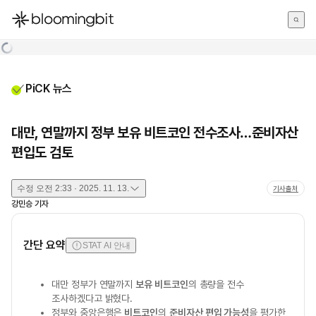
한국어
English
日本語
PiCK 뉴스
대만, 연말까지 정부 보유 비트코인 전수조사…준비자산
편입도 검토
수정
오전 2:33 · 2025. 11. 13.
기사출처
강민승
기자
간단 요약
STAT AI 안내
대만 정부가 연말까지
보유 비트코인
의 총량을 전수
조사하겠다고 밝혔다.
정부와 중앙은행은
비트코인
의
준비자산 편입 가능성
을 평가한