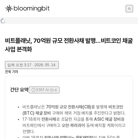
한국어
English
日本語
비트플래닛, 70억원 규모 전환사채 발행…비트코인 채굴
사업 본격화
입력
오전 3:17 · 2026. 05. 14.
진욱
기자
간단 요약
STAT AI 안내
비트플래닛은
70억원 규모 전환사채(CB)
를 발행해
비트코인
(BTC) 채굴 장비
구매와 해외 거점 배치를 추진한다고 밝혔다.
17·18회차
전환사채
로 조달한 자금을 통해
ASIC 채굴 장비
를
비트메인에서 구매하고
오만·파라과이
등에 배치할 계획이라고
전했다.
이번 18회차
전환사채 발행
에는
IBK캐피탈
이 지분 50%를