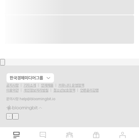
한국경제미디어그룹
공지사항
기자소개
인재채용
커뮤니티 운영정책
이용약관
개인정보처리방침
청소년보호정책
언론윤리강령
문의사항
help@bloomingbit.io