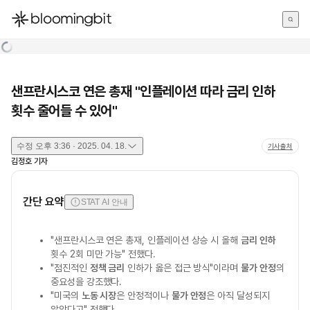
한국어
English
日本語
샌프란시스코 연은 총재 "인플레이션 따라 금리 인하
횟수 줄어들 수 있어"
수정
오후 3:36 · 2025. 04. 18.
기사출처
김정호
기자
간단 요약
STAT AI 안내
"샌프란시스코 연은 총재, 인플레이션 상승 시 올해
금리 인하
횟수 2회 미만 가능" 전했다.
"점진적인
정책 금리
인하가 옳은 접근 방식"이라며
물가 안정
의
중요성을 강조했다.
"미국의
노동 시장
은 안정적이나
물가 안정
은 아직 달성되지
않았다고" 전했다.