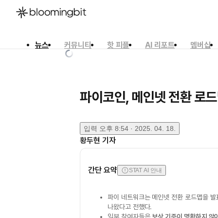
뉴스
커뮤니티
핫 피플
AI 리포트
멤버십
한국어
English
日本語
파이코인, 메인넷 전환 로드
입력
오후 8:54 · 2025. 04. 18.
황두현
기자
간단 요약
STAT AI 안내
파이 네트워크는 메인넷 전환 로드맵을 발
나왔다고 전했다.
일부 참여자들은
보상 기준이 명확하지 않