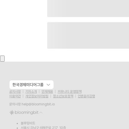
한국경제미디어그룹
공지사항
기자소개
인재채용
커뮤니티 운영정책
이용약관
개인정보처리방침
청소년보호정책
언론윤리강령
문의사항
help@bloomingbit.io
블루밍비트
서울시 강남구 테헤란로 217, 10층