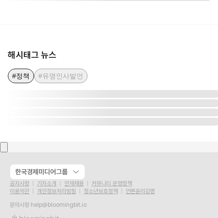
해시태그 뉴스
#정책
#유명인사발언
한국경제미디어그룹
공지사항
기자소개
인재채용
커뮤니티 운영정책
이용약관
개인정보처리방침
청소년보호정책
언론윤리강령
문의사항
help@bloomingbit.io