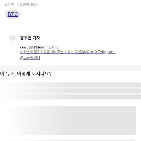
#정책
#유명인사발언
BTC
황두현 기자
cow5361@bloomingbit.io
여러분의 웹3 지식을 더해주는 기자가 되겠습니다🍀 X·Telegram:
@cow5361
이 뉴스, 어떻게 보시나요?