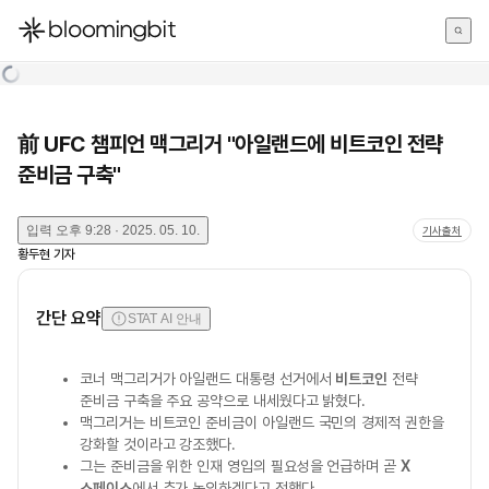
한국어
English
日本語
前 UFC 챔피언 맥그리거 "아일랜드에 비트코인 전략
준비금 구축"
입력
오후 9:28 · 2025. 05. 10.
기사출처
황두현
기자
간단 요약
STAT AI 안내
코너 맥그리거가 아일랜드 대통령 선거에서
비트코인
전략
준비금 구축을 주요 공약으로 내세웠다고 밝혔다.
맥그리거는 비트코인 준비금이 아일랜드 국민의 경제적 권한을
강화할 것이라고 강조했다.
그는 준비금을 위한 인재 영입의 필요성을 언급하며 곧
X
스페이스
에서 추가 논의하겠다고 전했다.