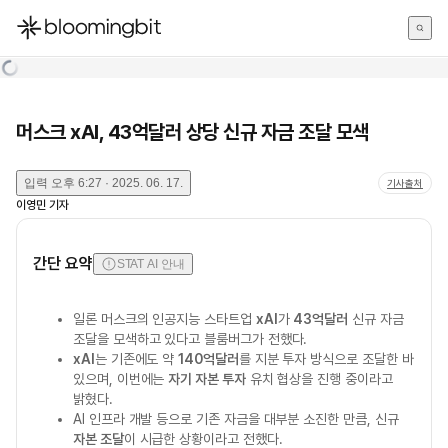
한국어
English
日本語
머스크 xAI, 43억달러 상당 신규 자금 조달 모색
입력
오후 6:27 · 2025. 06. 17.
기사출처
이영민
기자
간단 요약
STAT AI 안내
일론 머스크의 인공지능 스타트업
xAI
가
43억달러
신규 자금
조달을 모색하고 있다고 블룸버그가 전했다.
xAI
는 기존에도 약
140억달러
를 지분 투자 방식으로 조달한 바
있으며, 이번에는
자기 자본 투자
유치 협상을 진행 중이라고
밝혔다.
AI 인프라 개발 등으로 기존 자금을 대부분 소진한 만큼, 신규
자본 조달
이 시급한 상황이라고 전했다.