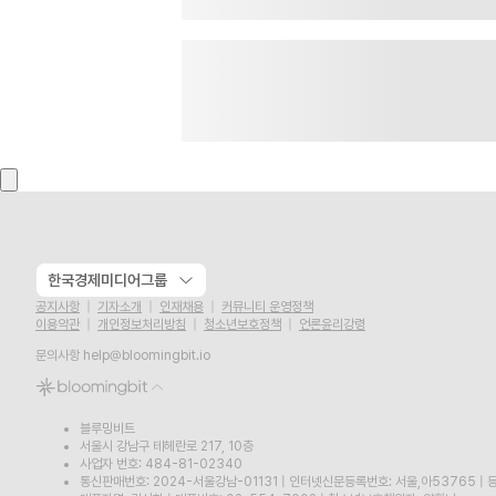
한국경제미디어그룹
공지사항
기자소개
인재채용
커뮤니티 운영정책
이용약관
개인정보처리방침
청소년보호정책
언론윤리강령
문의사항
help@bloomingbit.io
블루밍비트
서울시 강남구 테헤란로 217, 10층
사업자 번호: 484-81-02340
통신판매번호: 2024-서울강남-01131
|
인터넷신문등록번호: 서울,아53765
|
등