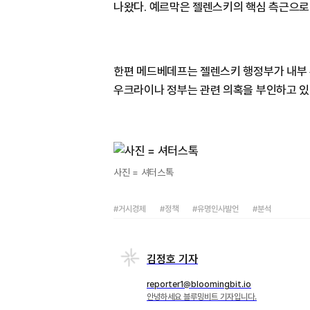
나왔다. 예르막은 젤렌스키의 핵심 측근으로
한편 메드베데프는 젤렌스키 행정부가 내부 
우크라이나 정부는 관련 의혹을 부인하고 있
사진 = 셔터스톡
#거시경제
#정책
#유명인사발언
#분석
김정호 기자
reporter1@bloomingbit.io
안녕하세요 블루밍비트 기자입니다.