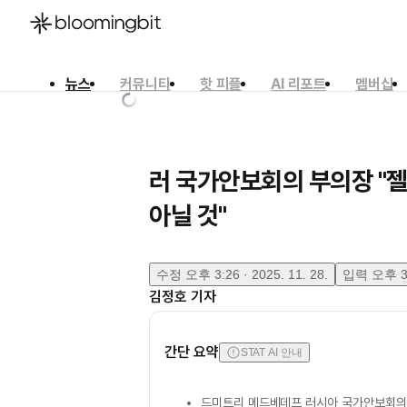
뉴스
커뮤니티
핫 피플
AI 리포트
멤버십
한국어
English
日本語
러 국가안보회의 부의장 "젤
아닐 것"
수정
오후 3:26 · 2025. 11. 28.
입력
오후 3:
김정호
기자
간단 요약
STAT AI 안내
드미트리 메드베데프 러시아 국가안보회의