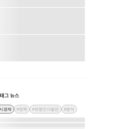
태그 뉴스
거시경제
#정책
#유명인사발언
#분석