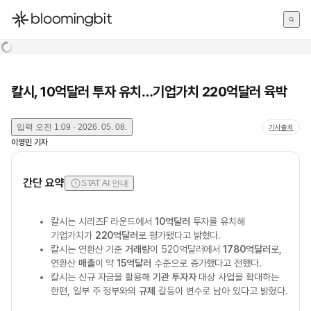
한국어
English
日本語
칼시, 10억달러 투자 유치…기업가치 220억달러 육박
입력
오전 1:09 · 2026. 05. 08.
기사출처
이영민
기자
간단 요약
STAT AI 안내
칼시는 시리즈F 라운드에서
10억달러
투자를 유치해
기업가치가
220억달러
로 평가됐다고 밝혔다.
칼시는 연환산 기준
거래량
이 520억달러에서
1780억달러
로,
연환산
매출
이 약
15억달러
수준으로 증가했다고 전했다.
칼시는 신규 자금을 활용해
기관 투자자
대상 사업을 확대하는
한편, 일부 주 정부와의
규제
갈등이 변수로 남아 있다고 밝혔다.