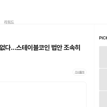
리워드
PiC
 없다...스테이블코인 법안 조속히
기사출처