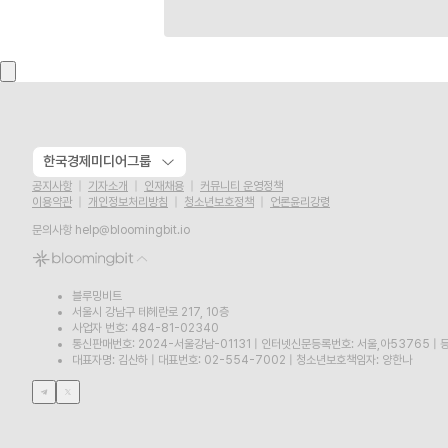
한국경제미디어그룹
공지사항
기자소개
인재채용
커뮤니티 운영정책
이용약관
개인정보처리방침
청소년보호정책
언론윤리강령
문의사항
help@bloomingbit.io
블루밍비트
서울시 강남구 테헤란로 217, 10층
사업자 번호: 484-81-02340
통신판매번호: 2024-서울강남-01131
|
인터넷신문등록번호: 서울,아53765
|
등
대표자명: 김산하
|
대표번호: 02-554-7002
|
청소년보호책임자: 양한나