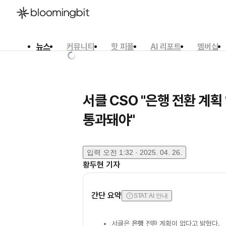
뉴스
커뮤니티
핫 피플
AI 리포트
멤버십
한국어
English
日本語
서클 CSO "은행 전환 계획
통과돼야"
입력
오전 1:32 · 2025. 04. 26.
황두현
기자
간단 요약
STAT AI 안내
서클은
은행
전환 계획이 없다고 밝혔다.