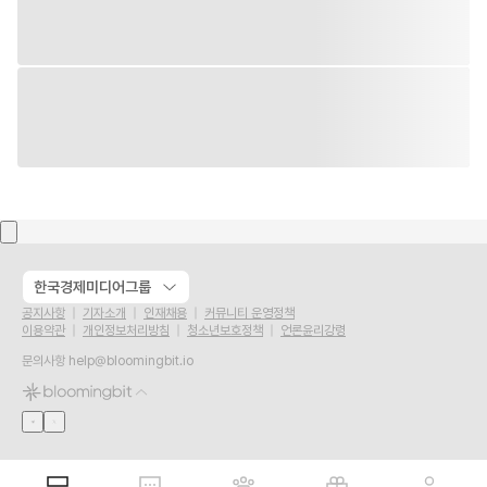
한국경제미디어그룹
공지사항
기자소개
인재채용
커뮤니티 운영정책
이용약관
개인정보처리방침
청소년보호정책
언론윤리강령
문의사항
help@bloomingbit.io