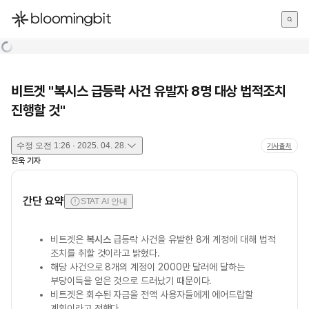
한국어
English
日本語
비트겟 "복시스 급등락 사건 유발자 8명 대상 법적조치
진행할 것"
수정
오전 1:26 · 2025. 04. 28.
기사출처
진욱
기자
간단 요약
STAT AI 안내
비트겟은
복시스
급등락 사건을 유발한 8개 계정에 대해 법적
조치를 취할 것이라고 밝혔다.
해당 사건으로 8개의 계정이 2000만 달러에 달하는
부당이득을 얻은 것으로 드러났기 때문이다.
비트겟은 회수된 자금을 전액 사용자들에게 에어드랍할
계획이라고 전했다.