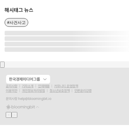
해시태그 뉴스
#사건사고
한국경제미디어그룹
공지사항
기자소개
인재채용
커뮤니티 운영정책
이용약관
개인정보처리방침
청소년보호정책
언론윤리강령
문의사항
help@bloomingbit.io