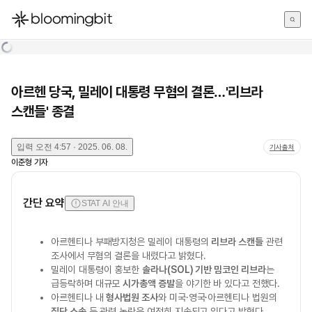
한국어
English
日本語
아르헨 당국, 밀레이 대통령 무혐의 결론…'리브라
스캔들' 종결
입력
오전 4:57 · 2025. 06. 08.
기사출처
이준형
기자
간단 요약
STAT AI 안내
아르헨티나 부패방지청은 밀레이 대통령의
리브라 스캔들
관련
조사에서 무혐의 결론을 내렸다고 밝혔다.
밀레이 대통령이 홍보한
솔라나(SOL) 기반 밈코인 리브라
는
급등락하며 대규모
시가총액 증발
을 야기한 바 있다고 전했다.
아르헨티나 내
형사법원 조사
와 미국·영국·아르헨티나 법원의
집단 소송
등 관련 논란은 여전히 지속되고 있다고 밝혔다.